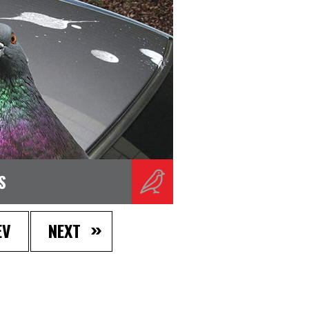
S
EV
NEXT